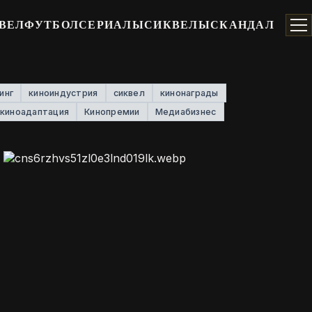
ВЕЛ
ФУТБОЛ
СЕРИАЛЫ
СИКВЕЛЫ
СКАНДАЛ
инг
киноиндустрия
сиквел
кинонаграды
киноадаптация
Кинопремии
Медиабизнес