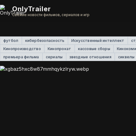
OnlyTrailer
Свежие новости фильмов, сериалов и игр
футбол
кибербезопасность
Искусственный интеллект
ст
Кинопроизводство
Кинопрокат
кассовые сборы
Киноком
премьера фильма
сериалы
звездные отношения
сиквелы