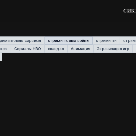
СИК
риминговые сервисы
стриминговые войны
стриминги
стрим
иксы
Сериалы HBO
скандал
Анимация
Экранизация игр